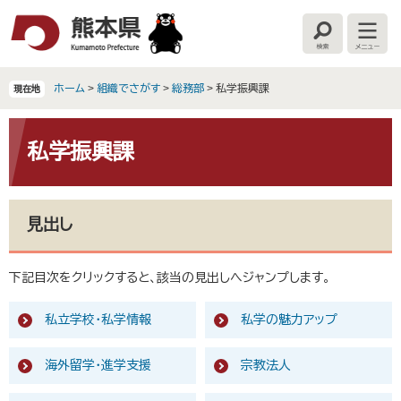
ペ
メ
ー
ニ
検
メ
ジ
ュ
索
ニ
の
ー
ュ
ー
先
を
ホーム
>
組織でさがす
>
総務部
>
私学振興課
現在地
頭
飛
で
ば
本
す
し
文
私学振興課
。
て
本
文
へ
見出し
下記目次をクリックすると、該当の見出しへジャンプします。
私立学校・私学情報
私学の魅力アップ
海外留学・進学支援
宗教法人